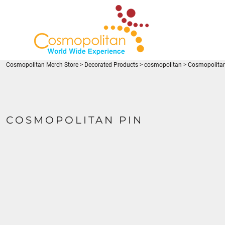
{CC} - {CN}
LOGIN
REGISTER
CART: 0 ITEM
CURRENCY:
Cosmopolitan Merch Store
>
Decorated Products
>
cosmopolitan
>
Cosmopolitan
COSMOPOLITAN PIN